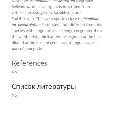
New species
Rhaphium mesasiaticum
Negrobov,
Selivanova, Maslova, sp. n. is described from
Uzbekistan, Kyrgyzstan, Kazakhstan and
Tadzhikistan. The given species close to
Rhaphium
ap- pendiculatum
Zetterstedt, but different from this
species with length arista, its length is greater than
the width arista third antennal segment at the base,
dilated at the base of cerci, oval-triangular apical
part of gonopode.
References
No.
Список литературы
No.