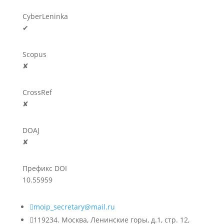
CyberLeninka
✔
Scopus
✘
CrossRef
✘
DOAJ
✘
Префикс DOI
10.55959

moip_secretary@mail.ru

119234. Москва, Ленинские горы, д.1, стр. 12,