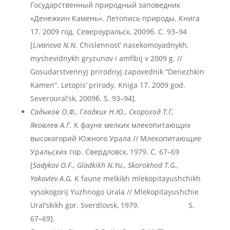
Государственный природный заповедник
«Денежкин Камень». Летопись природы. Книга
17. 2009 год. Североуральск, 2009б. С. 93–94
[
Livanova N.N.
Chislennost’ nasekomoyadnykh,
myshevidnykh gryzunov i amfibij v 2009 g. //
Gosudarstvennyj prirodnyj zapovednik “Denezhkin
Kamen”. Letopis’ prirody. Kniga 17. 2009 god.
Severoural’sk, 2009б. S. 93–94].
Садыков О.Ф., Гладких Н.Ю., Скороход Т.Г,
Яковлев А.Г.
К фауне мелких млекопитающих
высокогорий Южного Урала // Млекопитающие
Уральских гор. Свердловск, 1979. С. 67–69
[
Sadykov O.F., Gladkikh N.Yu., Skorokhod T.G.,
Yakovlev A.G.
K faune melkikh mlekopitayushchikh
vysokogorij Yuzhnogo Urala // Mlekopitayushchie
Ural’skikh gor. Sverdlovsk, 1979. S.
67–69].