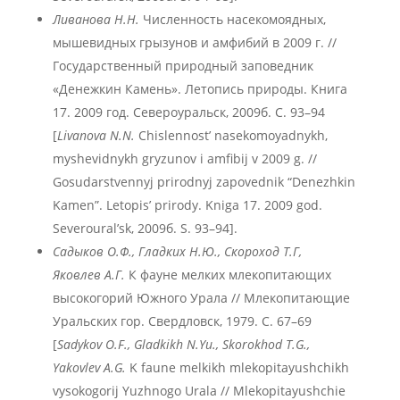
Ливанова Н.Н.
Численность насекомоядных,
мышевидных грызунов и амфибий в 2009 г. //
Государственный природный заповедник
«Денежкин Камень». Летопись природы. Книга
17. 2009 год. Североуральск, 2009б. С. 93–94
[
Livanova N.N.
Chislennost’ nasekomoyadnykh,
myshevidnykh gryzunov i amfibij v 2009 g. //
Gosudarstvennyj prirodnyj zapovednik “Denezhkin
Kamen”. Letopis’ prirody. Kniga 17. 2009 god.
Severoural’sk, 2009б. S. 93–94].
Садыков О.Ф., Гладких Н.Ю., Скороход Т.Г,
Яковлев А.Г.
К фауне мелких млекопитающих
высокогорий Южного Урала // Млекопитающие
Уральских гор. Свердловск, 1979. С. 67–69
[
Sadykov O.F., Gladkikh N.Yu., Skorokhod T.G.,
Yakovlev A.G.
K faune melkikh mlekopitayushchikh
vysokogorij Yuzhnogo Urala // Mlekopitayushchie