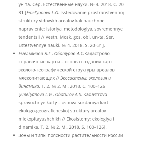
ун-та. Сер. Естественные науки. № 4. 2018. С. 20–
31 [
Emel’yanova L.G.
Issledovanie prostranstvennoj
struktury vidovykh arealov kak nauchnoe
napravlenie: istoriya, metodologiya, sovremennye
tendentsii // Vestn. Mosk. gos. obl. un-ta. Ser.
Estestvennye nauki. № 4. 2018. S. 20–31].
Емельянова Л.Г., Оботуров А.С.
Кадастрово-
справочные карты – основа создания карт
эколого-географической структуры ареалов
млекопитающих //
Экосистемы: экология и
динамика
. Т. 2. № 2. М., 2018. С. 100–126
[
Emel’yanova L.G., Oboturov A.S.
Kadastrovo-
spravochnye karty – osnova sozdaniya kart
ekologo-geograficheskoj struktury arealov
mlekopitayushchikh // Ekosistemy: ekologiya i
dinamika. T. 2. № 2. M., 2018. S. 100–126].
Зоны и типы поясности растительности России