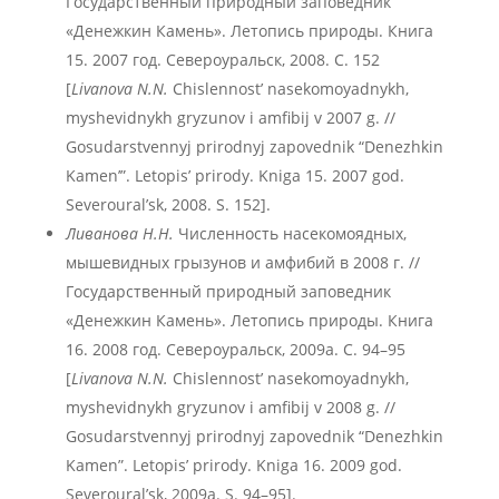
Государственный природный заповедник
«Денежкин Камень». Летопись природы. Книга
15. 2007 год. Североуральск, 2008. С. 152
[
Livanova N.N.
Chislennost’ nasekomoyadnykh,
myshevidnykh gryzunov i amfibij v 2007 g. //
Gosudarstvennyj prirodnyj zapovednik “Denezhkin
Kamen’”. Letopis’ prirody. Kniga 15. 2007 god.
Severoural’sk, 2008. S. 152].
Ливанова Н.Н.
Численность насекомоядных,
мышевидных грызунов и амфибий в 2008 г. //
Государственный природный заповедник
«Денежкин Камень». Летопись природы. Книга
16. 2008 год. Североуральск, 2009а. С. 94–95
[
Livanova N.N.
Chislennost’ nasekomoyadnykh,
myshevidnykh gryzunov i amfibij v 2008 g. //
Gosudarstvennyj prirodnyj zapovednik “Denezhkin
Kamen”. Letopis’ prirody. Kniga 16. 2009 god.
Severoural’sk, 2009a. S. 94–95].