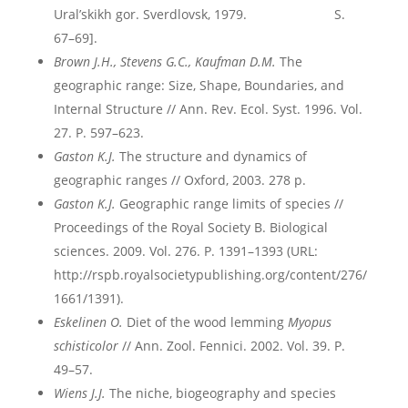
Ural’skikh gor. Sverdlovsk, 1979. S.
67–69].
Brown J.H., Stevens G.C., Kaufman D.M.
The
geographic range: Size, Shape, Boundaries, and
Internal Structure // Ann. Rev. Ecol. Syst. 1996. Vol.
27. P. 597–623.
Gaston K.J.
The structure and dynamics of
geographic ranges // Oxford, 2003. 278 p.
Gaston K.J.
Geographic range limits of species //
Proceedings of the Royal Society B. Biological
sciences. 2009. Vol. 276. P. 1391–1393 (URL:
http://rspb.royalsocietypublishing.org/content/276/
1661/1391).
Eskelinen O.
Diet of the wood lemming
Myopus
schisticolor
// Ann. Zool. Fennici. 2002. Vol. 39. P.
49–57.
Wiens J.J.
The niche, biogeography and species