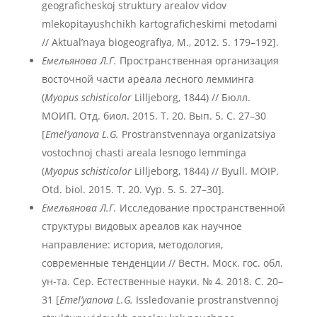
geograficheskoj struktury arealov vidov
mlekopitayushchikh kartograficheskimi metodami
// Aktual’naya biogeografiya, M., 2012. S. 179–192].
Емельянова Л.Г.
Пространственная организация
восточной части ареала лесного лемминга
(
Myopus schisticolor
Lilljeborg, 1844) // Бюлл.
МОИП. Отд. биол. 2015. Т. 20. Вып. 5. С. 27–30
[
Emel’yanova L.G.
Prostranstvennaya organizatsiya
vostochnoj chasti areala lesnogo lemminga
(
Myopus schisticolor
Lilljeborg, 1844) // Byull. MOIP.
Otd. biol. 2015. T. 20. Vyp. 5. S. 27–30].
Емельянова Л.Г.
Исследование пространственной
структуры видовых ареалов как научное
направление: история, методология,
современные тенденции // Вестн. Моск. гос. обл.
ун-та. Сер. Естественные науки. № 4. 2018. С. 20–
31 [
Emel’yanova L.G.
Issledovanie prostranstvennoj