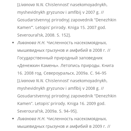
[
Livanova N.N.
Chislennost’ nasekomoyadnykh,
myshevidnykh gryzunov i amfibij v 2007 g. //
Gosudarstvennyj prirodnyj zapovednik “Denezhkin
Kamen’”. Letopis’ prirody. Kniga 15. 2007 god.
Severoural’sk, 2008. S. 152].
Ливанова Н.Н.
Численность насекомоядных,
мышевидных грызунов и амфибий в 2008 г. //
Государственный природный заповедник
«Денежкин Камень». Летопись природы. Книга
16. 2008 год. Североуральск, 2009а. С. 94–95
[
Livanova N.N.
Chislennost’ nasekomoyadnykh,
myshevidnykh gryzunov i amfibij v 2008 g. //
Gosudarstvennyj prirodnyj zapovednik “Denezhkin
Kamen”. Letopis’ prirody. Kniga 16. 2009 god.
Severoural’sk, 2009a. S. 94–95].
Ливанова Н.Н.
Численность насекомоядных,
мышевидных грызунов и амфибий в 2009 г. //