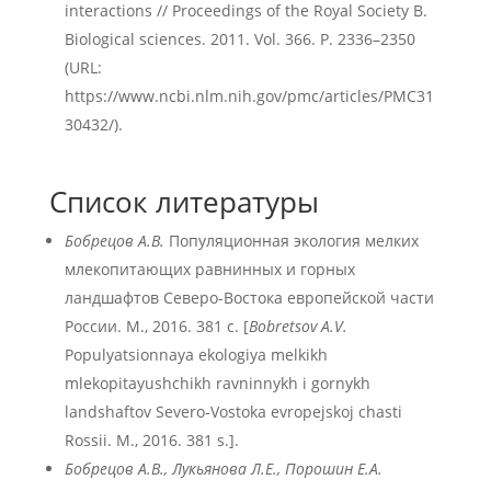
interactions // Proceedings of the Royal Society B.
Biological sciences. 2011. Vol. 366. P. 2336–2350
(URL:
https://www.ncbi.nlm.nih.gov/pmc/articles/PMC31
30432/).
Список литературы
Бобрецов А.В.
Популяционная экология мелких
млекопитающих равнинных и горных
ландшафтов Северо-Востока европейской части
России. М., 2016. 381 с. [
Bobretsov A.V.
Populyatsionnaya ekologiya melkikh
mlekopitayushchikh ravninnykh i gornykh
landshaftov Severo-Vostoka evropejskoj chasti
Rossii. M., 2016. 381 s.].
Бобрецов А.В., Лукьянова Л.Е., Порошин Е.А.