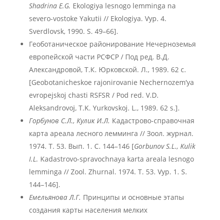
Shadrina E.G.
Ekologiya lesnogo lemminga na
severo-vostoke Yakutii // Ekologiya. Vyp. 4.
Sverdlovsk, 1990. S. 49–66].
Геоботаническое районирование Нечерноземья
европейской части РСФСР / Под ред. В.Д.
Александровой, Т.К. Юрковской. Л., 1989. 62 с.
[Geobotanicheskoe rajonirovanie Nechernozem’ya
evropejskoj chasti RSFSR / Pod red. V.D.
Aleksandrovoj, T.K. Yurkovskoj. L., 1989. 62 s.].
Горбунов С.Л., Кулик И.Л.
Кадастрово-справочная
карта ареала лесного лемминга // Зоол. журнал.
1974. Т. 53. Вып. 1. С. 144–146 [
Gorbunov S.L., Kulik
I.L.
Kadastrovo-spravochnaya karta areala lesnogo
lemminga // Zool. Zhurnal. 1974. T. 53. Vyp. 1. S.
144–146].
Емельянова Л.Г.
Принципы и основные этапы
создания карты населения мелких