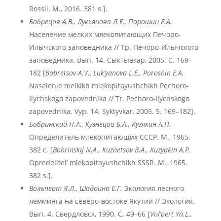
Rossii. M., 2016. 381 s.].
Бобрецов А.В., Лукьянова Л.Е., Порошин Е.А.
Население мелких млекопитающих Печоро-
Илычского заповедника // Тр. Печоро-Илычского
заповедника. Вып. 14. Сыктывкар, 2005. С. 169–
182 [
Bobretsov A.V., Luk’yanova L.E., Poroshin E.A.
Naselenie melkikh mlekopitayushchikh Pechoro-
Ilychskogo zapovednika // Tr. Pechoro-Ilychskogo
zapovednika. Vyp. 14. Syktyvkar, 2005. S. 169–182].
Бобринский Н.А., Кузнецов Б.А., Кузякин А.П.
Определитель млекопитающих СССР. М., 1965.
382 с. [
Bobrinskij N.A., Kuznetsov B.A., Kuzyakin A.P.
Opredelitel’ mlekopitayushchikh SSSR. M., 1965.
382 s.].
Вольперт Я.Л., Шадрина Е.Г.
Экология лесного
лемминга на северо-востоке Якутии // Экология.
Вып. 4. Свердловск, 1990. С. 49–66 [
Vol’pert Ya.L.,