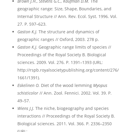
Brown J.H., Stevens G.C., Kaufman D.M.
The
geographic range: Size, Shape, Boundaries, and
Internal Structure // Ann. Rev. Ecol. Syst. 1996. Vol.
27. P. 597–623.
Gaston K.J.
The structure and dynamics of
geographic ranges // Oxford, 2003. 278 p.
Gaston K.J.
Geographic range limits of species //
Proceedings of the Royal Society B. Biological
sciences. 2009. Vol. 276. P. 1391–1393 (URL:
http://rspb.royalsocietypublishing.org/content/276/
1661/1391).
Eskelinen O.
Diet of the wood lemming
Myopus
schisticolor
// Ann. Zool. Fennici. 2002. Vol. 39. P.
49–57.
Wiens J.J.
The niche, biogeography and species
interactions // Proceedings of the Royal Society B.
Biological sciences. 2011. Vol. 366. P. 2336–2350
(URL: