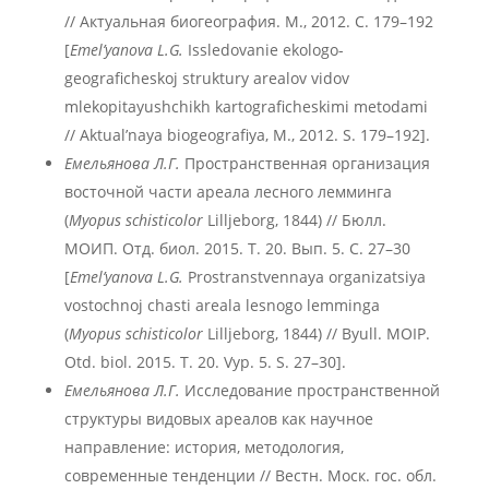
// Актуальная биогеография. М., 2012. С. 179–192
[
Emel’yanova L.G.
Issledovanie ekologo-
geograficheskoj struktury arealov vidov
mlekopitayushchikh kartograficheskimi metodami
// Aktual’naya biogeografiya, M., 2012. S. 179–192].
Емельянова Л.Г.
Пространственная организация
восточной части ареала лесного лемминга
(
Myopus schisticolor
Lilljeborg, 1844) // Бюлл.
МОИП. Отд. биол. 2015. Т. 20. Вып. 5. С. 27–30
[
Emel’yanova L.G.
Prostranstvennaya organizatsiya
vostochnoj chasti areala lesnogo lemminga
(
Myopus schisticolor
Lilljeborg, 1844) // Byull. MOIP.
Otd. biol. 2015. T. 20. Vyp. 5. S. 27–30].
Емельянова Л.Г.
Исследование пространственной
структуры видовых ареалов как научное
направление: история, методология,
современные тенденции // Вестн. Моск. гос. обл.