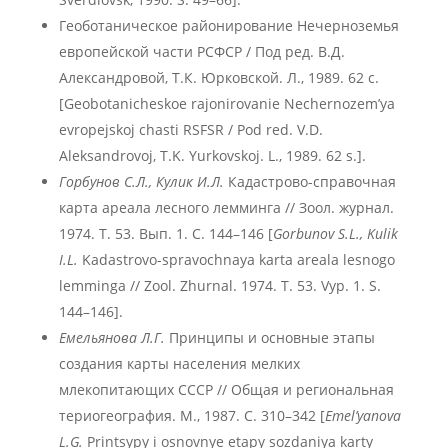
Геоботаническое районирование Нечерноземья
европейской части РСФСР / Под ред. В.Д.
Александровой, Т.К. Юрковской. Л., 1989. 62 с.
[Geobotanicheskoe rajonirovanie Nechernozem’ya
evropejskoj chasti RSFSR / Pod red. V.D.
Aleksandrovoj, T.K. Yurkovskoj. L., 1989. 62 s.].
Горбунов С.Л., Кулик И.Л.
Кадастрово-справочная
карта ареала лесного лемминга // Зоол. журнал.
1974. Т. 53. Вып. 1. С. 144–146 [
Gorbunov S.L., Kulik
I.L.
Kadastrovo-spravochnaya karta areala lesnogo
lemminga // Zool. Zhurnal. 1974. T. 53. Vyp. 1. S.
144–146].
Емельянова Л.Г.
Принципы и основные этапы
создания карты населения мелких
млекопитающих СССР // Общая и региональная
териогеография. М., 1987. С. 310–342 [
Emel’yanova
L.G.
Printsypy i osnovnye etapy sozdaniya karty