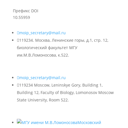
Префикс DOI
10.55959

moip_secretary@mail.ru

119234. Москва, Ленинские горы, д.1, стр. 12,
биологический факультет МГУ
им.М.В.Ломоносова, к.522.

moip_secretary@mail.ru

119234 Moscow, Leninskye Gory, Building 1,
Building 12, Faculty of Biology, Lomonosov Moscow
State University, Room 522.
Московский