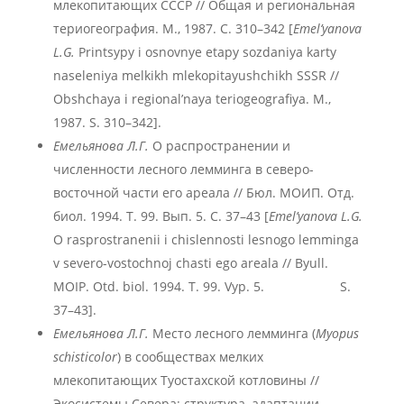
млекопитающих СССР // Общая и региональная
териогеография. М., 1987. С. 310–342 [
Emel’yanova
L.G.
Printsypy i osnovnye etapy sozdaniya karty
naseleniya melkikh mlekopitayushchikh SSSR //
Obshchaya i regional’naya teriogeografiya. M.,
1987. S. 310–342].
Емельянова Л.Г.
О распространении и
численности лесного лемминга в северо-
восточной части его ареала // Бюл. МОИП. Отд.
биол. 1994. Т. 99. Вып. 5. С. 37–43 [
Emel’yanova L.G.
O rasprostranenii i chislennosti lesnogo lemminga
v severo-vostochnoj chasti ego areala // Byull.
MOIP. Otd. biol. 1994. T. 99. Vyp. 5. S.
37–43].
Емельянова Л.Г.
Место лесного лемминга (
Myopus
schisticolor
) в сообществах мелких
млекопитающих Туостахской котловины //
Экосистемы Севера: структура, адаптации,