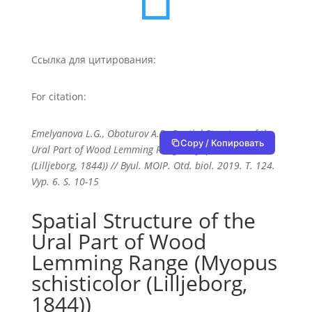
Ссылка для цитирования:
For citation:
Emelyanova L.G., Oboturov A.S., Spatial Structure of the
Copy / Копировать
Ural Part of Wood Lemming Range (Myopus schisticolor
(Lilljeborg, 1844)) // Byul. MOIP. Otd. biol. 2019. T. 124.
Vyp. 6. S. 10-15
Spatial Structure of the
Ural Part of Wood
Lemming Range (Myopus
schisticolor (Lilljeborg,
1844))