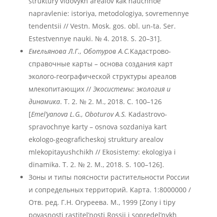
struktury vidovykh arealov kak nauchnoe
napravlenie: istoriya, metodologiya, sovremennye
tendentsii // Vestn. Mosk. gos. obl. un-ta. Ser.
Estestvennye nauki. № 4. 2018. S. 20–31].
Емельянова Л.Г., Оботуров А.С.
Кадастрово-
справочные карты – основа создания карт
эколого-географической структуры ареалов
млекопитающих //
Экосистемы: экология и
динамика
. Т. 2. № 2. М., 2018. С. 100–126
[
Emel’yanova L.G., Oboturov A.S.
Kadastrovo-
spravochnye karty – osnova sozdaniya kart
ekologo-geograficheskoj struktury arealov
mlekopitayushchikh // Ekosistemy: ekologiya i
dinamika. T. 2. № 2. M., 2018. S. 100–126].
Зоны и типы поясности растительности России
и сопредельных территорий. Карта. 1:8000000 /
Отв. ред. Г.Н. Огуреева. М., 1999 [Zony i tipy
poyasnosti rastitel’nosti Rossii i sopredel’nykh