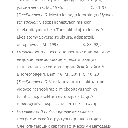
устойчивость. М., 1995. С. 83–92
[
Emel’yanova L.G.
Mesto lesnogo lemminga (
Myopus
schisticolor
) v soobshchestvakh melkikh
mlekopitayushchikh Tuostakhskoj kotloviny //
Ekosistemy Severa: struktura, adaptatsii,
ustojchivost’. M., 1995. S. 83–92].
Емельянова Л.Г.
Восстановленное и актуальное
видовое разнообразие млекопитающих
центрального сектора европейской тайги //
Биогеография. Вып. 16. М., 2011. С. 10–20
[
Emel’yanova L.G.
Vosstanovlennoe i aktual’noe
vidovoe raznoobrazie mlekopitayushchikh
tsentral’nogo sektora evropejskoj tajgi //
Biogeografiya. Vyp. 16. M., 2011. S. 10–20].
Емельянова Л.Г.
Исследование эколого-
географической структуры ареалов видов
млекопитающих картографическими методами