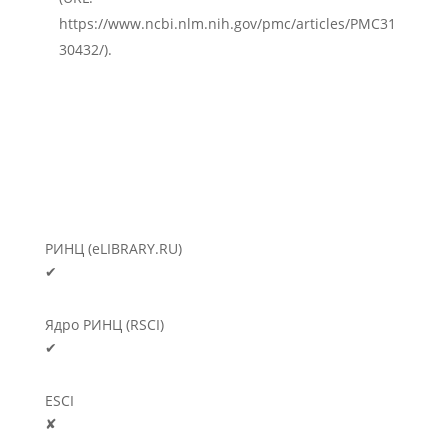
https://www.ncbi.nlm.nih.gov/pmc/articles/PMC31
30432/).
РИНЦ (eLIBRARY.RU)
✔
Ядро РИНЦ (RSCI)
✔
ESCI
✘