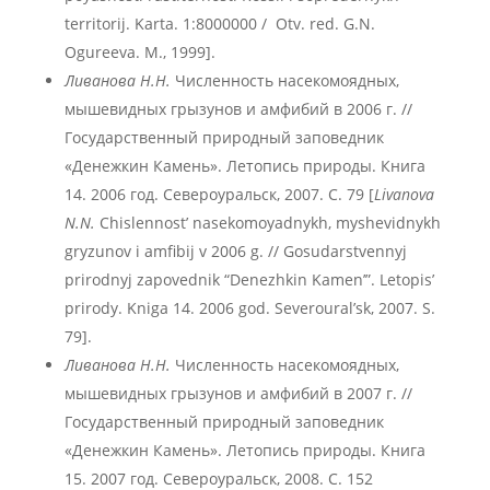
territorij. Karta. 1:8000000 / Otv. red. G.N.
Ogureeva. M., 1999].
Ливанова Н.Н.
Численность насекомоядных,
мышевидных грызунов и амфибий в 2006 г. //
Государственный природный заповедник
«Денежкин Камень». Летопись природы. Книга
14. 2006 год. Североуральск, 2007. С. 79 [
Livanova
N.N.
Chislennost’ nasekomoyadnykh, myshevidnykh
gryzunov i amfibij v 2006 g. // Gosudarstvennyj
prirodnyj zapovednik “Denezhkin Kamen’”. Letopis’
prirody. Kniga 14. 2006 god. Severoural’sk, 2007. S.
79].
Ливанова Н.Н.
Численность насекомоядных,
мышевидных грызунов и амфибий в 2007 г. //
Государственный природный заповедник
«Денежкин Камень». Летопись природы. Книга
15. 2007 год. Североуральск, 2008. С. 152