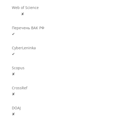
Web of Science
🛈
✘
Перечень ВАК РФ
✔
CyberLeninka
✔
Scopus
✘
CrossRef
✘
DOAJ
✘