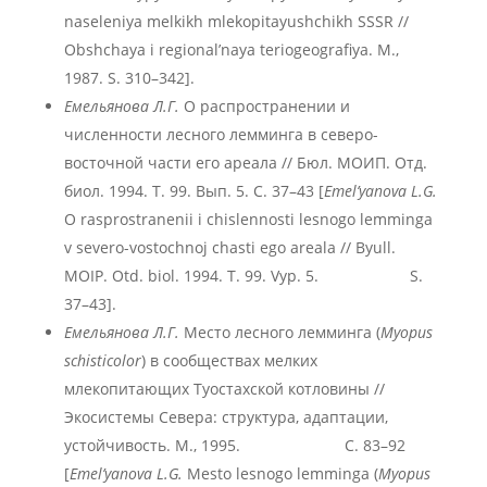
naseleniya melkikh mlekopitayushchikh SSSR //
Obshchaya i regional’naya teriogeografiya. M.,
1987. S. 310–342].
Емельянова Л.Г.
О распространении и
численности лесного лемминга в северо-
восточной части его ареала // Бюл. МОИП. Отд.
биол. 1994. Т. 99. Вып. 5. С. 37–43 [
Emel’yanova L.G.
O rasprostranenii i chislennosti lesnogo lemminga
v severo-vostochnoj chasti ego areala // Byull.
MOIP. Otd. biol. 1994. T. 99. Vyp. 5. S.
37–43].
Емельянова Л.Г.
Место лесного лемминга (
Myopus
schisticolor
) в сообществах мелких
млекопитающих Туостахской котловины //
Экосистемы Севера: структура, адаптации,
устойчивость. М., 1995. С. 83–92
[
Emel’yanova L.G.
Mesto lesnogo lemminga (
Myopus