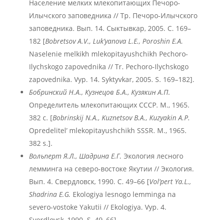
Население мелких млекопитающих Печоро-
Илычского заповедника // Тр. Печоро-Илычского
заповедника. Вып. 14. Сыктывкар, 2005. С. 169–
182 [
Bobretsov A.V., Luk’yanova L.E., Poroshin E.A.
Naselenie melkikh mlekopitayushchikh Pechoro-
Ilychskogo zapovednika // Tr. Pechoro-Ilychskogo
zapovednika. Vyp. 14. Syktyvkar, 2005. S. 169–182].
Бобринский Н.А., Кузнецов Б.А., Кузякин А.П.
Определитель млекопитающих СССР. М., 1965.
382 с. [
Bobrinskij N.A., Kuznetsov B.A., Kuzyakin A.P.
Opredelitel’ mlekopitayushchikh SSSR. M., 1965.
382 s.].
Вольперт Я.Л., Шадрина Е.Г.
Экология лесного
лемминга на северо-востоке Якутии // Экология.
Вып. 4. Свердловск, 1990. С. 49–66 [
Vol’pert Ya.L.,
Shadrina E.G.
Ekologiya lesnogo lemminga na
severo-vostoke Yakutii // Ekologiya. Vyp. 4.
Sverdlovsk, 1990. S. 49–66].