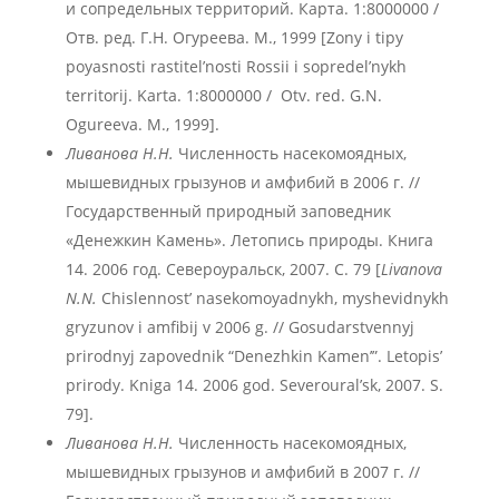
и сопредельных территорий. Карта. 1:8000000 /
Отв. ред. Г.Н. Огуреева. М., 1999 [Zony i tipy
poyasnosti rastitel’nosti Rossii i sopredel’nykh
territorij. Karta. 1:8000000 / Otv. red. G.N.
Ogureeva. M., 1999].
Ливанова Н.Н.
Численность насекомоядных,
мышевидных грызунов и амфибий в 2006 г. //
Государственный природный заповедник
«Денежкин Камень». Летопись природы. Книга
14. 2006 год. Североуральск, 2007. С. 79 [
Livanova
N.N.
Chislennost’ nasekomoyadnykh, myshevidnykh
gryzunov i amfibij v 2006 g. // Gosudarstvennyj
prirodnyj zapovednik “Denezhkin Kamen’”. Letopis’
prirody. Kniga 14. 2006 god. Severoural’sk, 2007. S.
79].
Ливанова Н.Н.
Численность насекомоядных,
мышевидных грызунов и амфибий в 2007 г. //