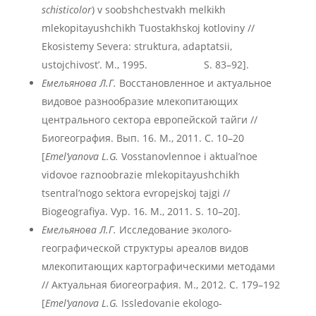
schisticolor
) v soobshchestvakh melkikh
mlekopitayushchikh Tuostakhskoj kotloviny //
Ekosistemy Severa: struktura, adaptatsii,
ustojchivost’. M., 1995. S. 83–92].
Емельянова Л.Г.
Восстановленное и актуальное
видовое разнообразие млекопитающих
центрального сектора европейской тайги //
Биогеография. Вып. 16. М., 2011. С. 10–20
[
Emel’yanova L.G.
Vosstanovlennoe i aktual’noe
vidovoe raznoobrazie mlekopitayushchikh
tsentral’nogo sektora evropejskoj tajgi //
Biogeografiya. Vyp. 16. M., 2011. S. 10–20].
Емельянова Л.Г.
Исследование эколого-
географической структуры ареалов видов
млекопитающих картографическими методами
// Актуальная биогеография. М., 2012. С. 179–192
[
Emel’yanova L.G.
Issledovanie ekologo-