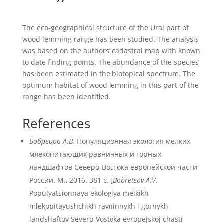
The eco-geographical structure of the Ural part of
wood lemming range has been studied. The analysis
was based on the authors’ cadastral map with known
to date finding points. The abundance of the species
has been estimated in the biotopical spectrum. The
optimum habitat of wood lemming in this part of the
range has been identified.
References
Бобрецов А.В.
Популяционная экология мелких
млекопитающих равнинных и горных
ландшафтов Северо-Востока европейской части
России. М., 2016. 381 с. [
Bobretsov A.V.
Populyatsionnaya ekologiya melkikh
mlekopitayushchikh ravninnykh i gornykh
landshaftov Severo-Vostoka evropejskoj chasti