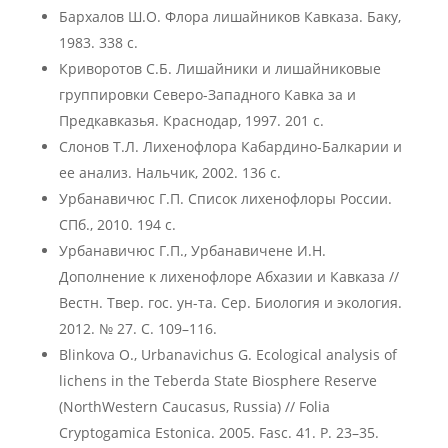
Бархалов Ш.О. Флора лишайников Кавказа. Баку,
1983. 338 с.
Криворотов С.Б. Лишайники и лишайниковые
группировки Северо-Западного Кавка за и
Предкавказья. Краснодар, 1997. 201 с.
Слонов Т.Л. Лихенофлора Кабардино-Балкарии и
ее анализ. Нальчик, 2002. 136 с.
Урбанавичюс Г.П. Список лихенофлоры России.
СПб., 2010. 194 с.
Урбанавичюс Г.П., Урбанавичене И.Н.
Дополнение к лихенофлоре Абхазии и Кавказа //
Вестн. Твер. гос. ун-та. Сер. Биология и экология.
2012. № 27. С. 109–116.
Blinkova O., Urbanavichus G. Ecological analysis of
lichens in the Teberda State Biosphere Reserve
(NorthWestern Caucasus, Russia) // Folia
Cryptogamica Estonica. 2005. Fasc. 41. P. 23–35.