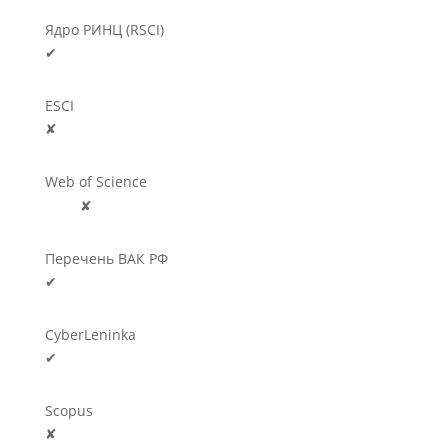
Ядро РИНЦ (RSCI)
✔
ESCI
✘
Web of Science
🛈
✘
Перечень ВАК РФ
✔
CyberLeninka
✔
Scopus
✘