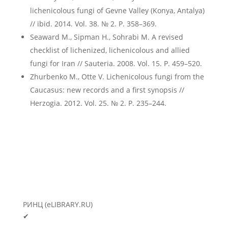
lichenicolous fungi of Gevne Valley (Konya, Antalya)
// ibid. 2014. Vol. 38. № 2. P. 358–369.
Seaward M., Sipman H., Sohrabi M. A revised
checklist of lichenized, lichenicolous and allied
fungi for Iran // Sauteria. 2008. Vol. 15. P. 459–520.
Zhurbenko M., Otte V. Lichenicolous fungi from the
Caucasus: new records and a first synopsis //
Herzogia. 2012. Vol. 25. № 2. P. 235–244.
РИНЦ (eLIBRARY.RU)
✔