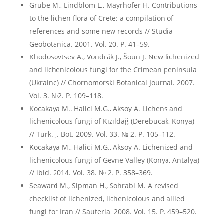
Grube M., Lindblom L., Mayrhofer H. Contributions
to the lichen flora of Crete: a compilation of
references and some new records // Studia
Geobotanica. 2001. Vol. 20. P. 41–59.
Khodosovtsev A., Vondrák J., Šoun J. New lichenized
and lichenicolous fungi for the Crimean peninsula
(Ukraine) // Chornomorski Botanical Journal. 2007.
Vol. 3. №2. P. 109–118.
Kocakaya M., Halici M.G., Aksoy A. Lichens and
lichenicolous fungi of Kızıldağ (Derebucak, Konya)
// Turk. J. Bot. 2009. Vol. 33. № 2. P. 105–112.
Kocakaya M., Halici M.G., Aksoy A. Lichenized and
lichenicolous fungi of Gevne Valley (Konya, Antalya)
// ibid. 2014. Vol. 38. № 2. P. 358–369.
Seaward M., Sipman H., Sohrabi M. A revised
checklist of lichenized, lichenicolous and allied
fungi for Iran // Sauteria. 2008. Vol. 15. P. 459–520.