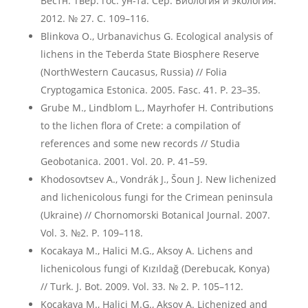
Вестн. Твер. гос. ун-та. Сер. Биология и экология.
2012. № 27. С. 109–116.
Blinkova O., Urbanavichus G. Ecological analysis of
lichens in the Teberda State Biosphere Reserve
(NorthWestern Caucasus, Russia) // Folia
Cryptogamica Estonica. 2005. Fasc. 41. P. 23–35.
Grube M., Lindblom L., Mayrhofer H. Contributions
to the lichen flora of Crete: a compilation of
references and some new records // Studia
Geobotanica. 2001. Vol. 20. P. 41–59.
Khodosovtsev A., Vondrák J., Šoun J. New lichenized
and lichenicolous fungi for the Crimean peninsula
(Ukraine) // Chornomorski Botanical Journal. 2007.
Vol. 3. №2. P. 109–118.
Kocakaya M., Halici M.G., Aksoy A. Lichens and
lichenicolous fungi of Kızıldağ (Derebucak, Konya)
// Turk. J. Bot. 2009. Vol. 33. № 2. P. 105–112.
Kocakaya M., Halici M.G., Aksoy A. Lichenized and