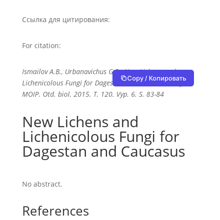
Ссылка для цитирования:
For citation:
Ismailov A.B., Urbanavichus G.P., New Lichens and
Copy / Копировать
Lichenicolous Fungi for Dagestan and Caucasus // Byul.
MOIP. Otd. biol. 2015. T. 120. Vyp. 6. S. 83-84
New Lichens and
Lichenicolous Fungi for
Dagestan and Caucasus
No abstract.
References