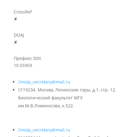
CrossRef
✘
DOAJ
✘
Префикс DOI
10.55959

moip_secretary@mail.ru

119234. Москва, Ленинские горы, д.1, стр. 12,
биологический факультет МГУ
им.М.В.Ломоносова, к.522.

moip_secretary@mail.ru