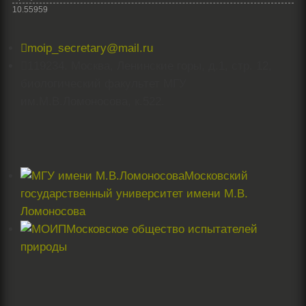
10.55959

moip_secretary@mail.ru

119234. Москва, Ленинские горы, д.1, стр. 12,
биологический факультет МГУ
им.М.В.Ломоносова, к.522.
Московский
государственный университет имени М.В.
Ломоносова
Московское общество испытателей
природы