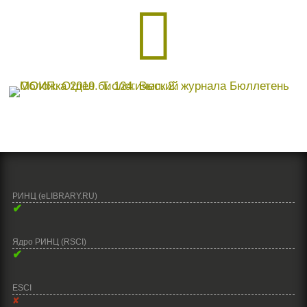

РИНЦ (eLIBRARY.RU)
✔
Ядро РИНЦ (RSCI)
✔
ESCI
✘