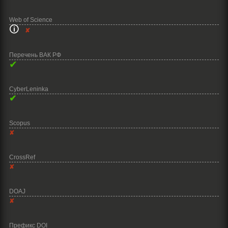
Web of Science
🛈
✘
Перечень ВАК РФ
✔
CyberLeninka
✔
Scopus
✘
CrossRef
✘
DOAJ
✘
Префикс DOI